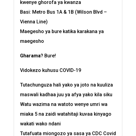
kwenye ghorofa ya kwanza
Basi: Metro Bus 1A & 1B (Wilson Blvd –
Vienna Line)
Maegesho ya bure katika karakana ya
maegesho
Gharama
? Bure!
Vidokezo kuhusu COVID-19
Tutachunguza hali yako ya joto na kuuliza
maswali kadhaa juu ya afya yako kila siku
Watu wazima na watoto wenye umri wa
miaka 5 na zaidi watahitaji kuvaa kinyago
wakati wako ndani
Tutafuata miongozo ya sasa ya CDC Covid