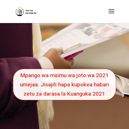
Mpango wa msimu wa joto wa 2021
umejaa. Jisajili hapa kupokea habari
zetu za darasa la Kuanguka 2021