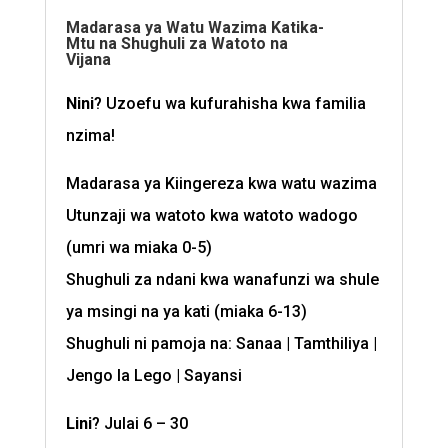
Madarasa ya Watu Wazima Katika-
Mtu na Shughuli za Watoto na
Vijana
Nini
? Uzoefu wa kufurahisha kwa familia
nzima!
Madarasa ya Kiingereza kwa watu wazima
Utunzaji wa watoto kwa watoto wadogo
(umri wa miaka 0-5)
Shughuli za ndani kwa wanafunzi wa shule
ya msingi na ya kati (miaka 6-13)
Shughuli ni pamoja na: Sanaa | Tamthiliya |
Jengo la Lego | Sayansi
Lini
? Julai 6 – 30