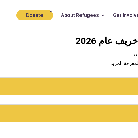
Donate
About Refugees
Get Involv
يف عام 2026